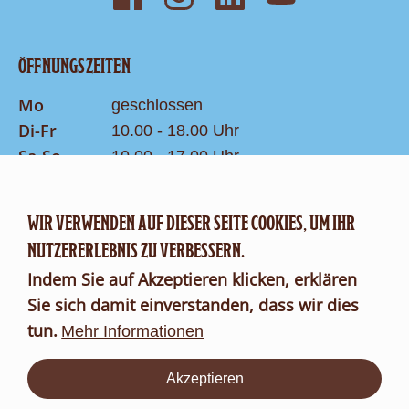
ÖFFNUNGSZEITEN
Mo
geschlossen
Di-Fr
10.00 - 18.00 Uhr
Sa-So
10.00 - 17.00 Uhr
Letzter Einlass 1h vor Schliessung
WIR VERWENDEN AUF DIESER SEITE COOKIES, UM IHR
KONTAKT
NUTZERERLEBNIS ZU VERBESSERN.
Suche
Indem Sie auf Akzeptieren klicken, erklären
Kontaktformular
Sie sich damit einverstanden, dass wir dies
tun.
FR
DE
Mehr Informationen
Akzeptieren
Über
uns