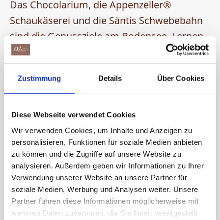
Das Chocolarium, die Appenzeller®
Schaukäserei und die Säntis Schwebebahn
sind die Genussziele am Bodensee. Lernen
Sie viel Wissenswertes über die Herstellung
vom originalen Schweizer Käse, lüften Sie
Zustimmung
Details
Über Cookies
das Geheimnis, wie das Glück in die
Schokolade kommt, und geniessen Sie die
atemberaubende Aussicht vom Säntis über
Diese Webseite verwendet Cookies
die Ostschweiz bis in die Region Bodensee-
Wir verwenden Cookies, um Inhalte und Anzeigen zu
personalisieren, Funktionen für soziale Medien anbieten
Oberschwaben.
zu können und die Zugriffe auf unsere Website zu
analysieren. Außerdem geben wir Informationen zu Ihrer
Verwendung unserer Website an unsere Partner für
soziale Medien, Werbung und Analysen weiter. Unsere
Partner führen diese Informationen möglicherweise mit
GENUSSZIELE JETZT ENTDECKEN
weiteren Daten zusammen, die Sie ihnen bereitgestellt