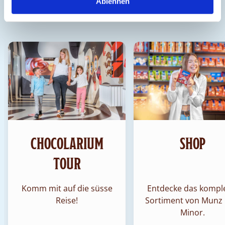
CHOCOLARIUM ENTDECKEN
Ablehnen
CHOCOLARIUM
SHOP
TOUR
Komm mit auf die süsse
Entdecke das kompl
Reise!
Sortiment von Munz
Minor.