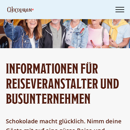
Skip
to
main
content
Tickets
Dein
Besuch
INFORMATIONEN FÜR
Geschenkideen
REISEVERANSTALTER UND
BUSUNTERNEHMEN
Schokolade macht glücklich. Nimm deine