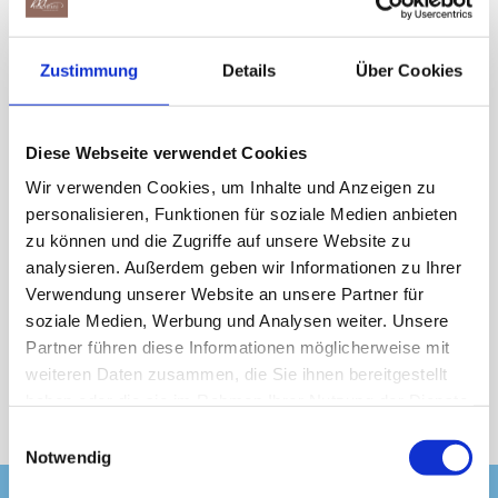
Du bist Raiffeisen Member Plus Mitglied und
möchtest deinen Promocode herunterladen
Zustimmung
Details
Über Cookies
und einlösen?
Diese Webseite verwendet Cookies
Hier findest du eine einfache Schritt-für-Schritt-
Wir verwenden Cookies, um Inhalte und Anzeigen zu
Anleitung, die dich dabei unterstützt.
personalisieren, Funktionen für soziale Medien anbieten
zu können und die Zugriffe auf unsere Website zu
Anleitung herunterladen
analysieren. Außerdem geben wir Informationen zu Ihrer
Verwendung unserer Website an unsere Partner für
soziale Medien, Werbung und Analysen weiter. Unsere
Partner führen diese Informationen möglicherweise mit
weiteren Daten zusammen, die Sie ihnen bereitgestellt
Zurück
haben oder die sie im Rahmen Ihrer Nutzung der Dienste
gesammelt haben.
Einwilligungsauswahl
Notwendig