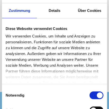
aus Papier basteln – kreativ, einfach und mit
viel Spass. Und das Beste: Alle kleinen
Zustimmung
Details
Über Cookies
Künstlerinnen und Künstler erhalten ein
feines Munz Prügeli als Belohnung.
Diese Webseite verwendet Cookies
Wir verwenden Cookies, um Inhalte und Anzeigen zu
Im Juli und August 2026. Ohne
personalisieren, Funktionen für soziale Medien anbieten
zu können und die Zugriffe auf unsere Website zu
Anmeldung.
analysieren. Außerdem geben wir Informationen zu Ihrer
Verwendung unserer Website an unsere Partner für
soziale Medien, Werbung und Analysen weiter. Unsere
Partner führen diese Informationen möglicherweise mit
Weitere Angebote
weiteren Daten zusammen, die Sie ihnen bereitgestellt
haben oder die sie im Rahmen Ihrer Nutzung der Dienste
gesammelt haben.
Einwilligungsauswahl
Notwendig
DEIN BESUCH