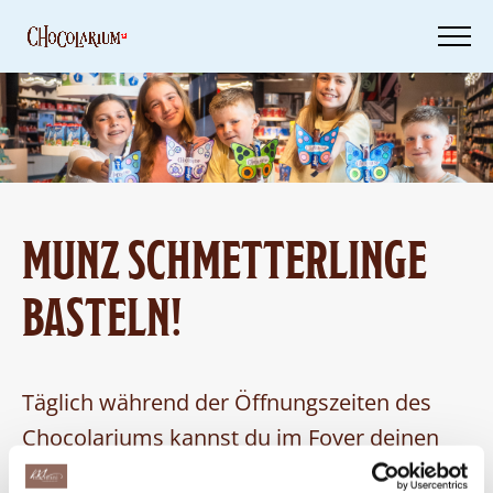
Skip
to
main
content
Tickets
Dein
Besuch
MUNZ SCHMETTERLINGE
Geschenkideen
BASTELN!
Täglich während der Öffnungszeiten des
Chocolariums kannst du im Foyer deinen
eigenen farbenfrohen Munz-Schmetterling