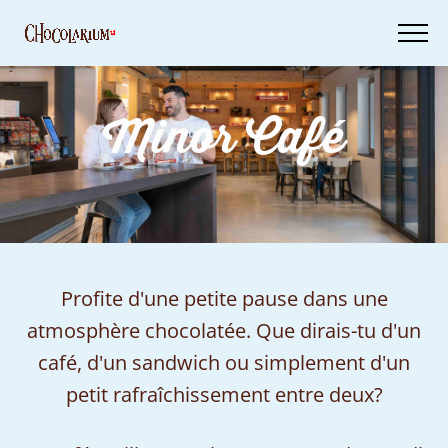
Skip
to
main
content
Minor Café
Billets
Ta
visite
Bons
d'achat
Profite d'une petite pause dans une
atmosphère chocolatée. Que dirais-tu d'un
café, d'un sandwich ou simplement d'un
petit rafraîchissement entre deux?