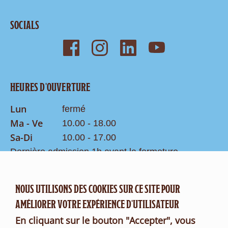
SOCIALS
HEURES D'OUVERTURE
Lun
fermé
Ma - Ve
10.00 - 18.00
Sa-Di
10.00 - 17.00
Dernière admission 1h avant la fermeture
Recherche
NOUS UTILISONS DES COOKIES SUR CE SITE POUR
CONTACT
AMÉLIORER VOTRE EXPÉRIENCE D'UTILISATEUR
Formulaire de contact
En cliquant sur le bouton "Accepter", vous
FR
DE