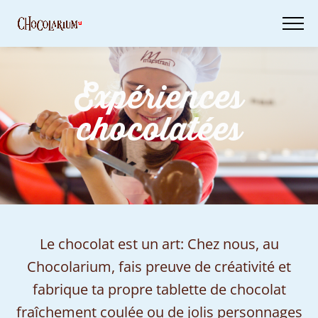
Skip
to
main
content
Expériences
Billets
chocolatées
Ta
visite
Bons
d'achat
Le chocolat est un art: Chez nous, au
Chocolarium, fais preuve de créativité et
fabrique ta propre tablette de chocolat
fraîchement coulée ou de jolis personnages