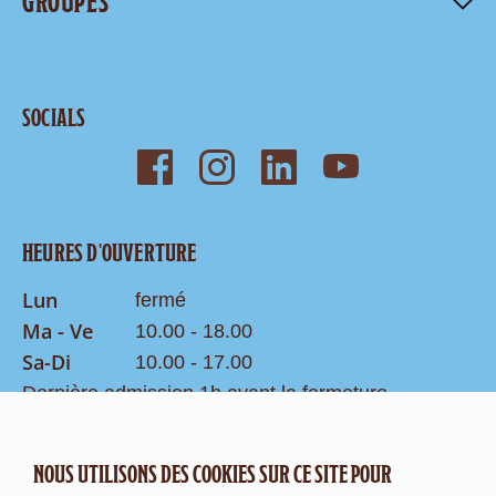
GROUPES
SOCIALS
HEURES D'OUVERTURE
Lun
fermé
Ma - Ve
10.00 - 18.00
Sa-Di
10.00 - 17.00
Dernière admission 1h avant la fermeture
Recherche
NOUS UTILISONS DES COOKIES SUR CE SITE POUR
CONTACT