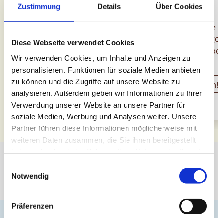
CHOCOLAT!
MUNZ
Zustimmung
Details
Über Cookies
Happy Hour chocolat | 15
Fraîche, délicieuse 
h – 16 h
entièrement à ton go
Diese Webseite verwendet Cookies
En juillet et en août, une
remplis ton propre p
Wir verwenden Cookies, um Inhalte und Anzeigen zu
douce surprise attend nos
glace Munz avec u
personalisieren, Funktionen für soziale Medien anbieten
clients pendant la Happy
délicieuse glace, 
zu können und die Zugriffe auf unsere Website zu
Weitere Infos
Jetzt entdecken
Hour chocolat.
chocolat Munz et d
analysieren. Außerdem geben wir Informationen zu Ihrer
garnitures colorées d
Verwendung unserer Website an unsere Partner für
choix.
soziale Medien, Werbung und Analysen weiter. Unsere
Partner führen diese Informationen möglicherweise mit
weiteren Daten zusammen, die Sie ihnen bereitgestellt
haben oder die sie im Rahmen Ihrer Nutzung der Dienste
gesammelt haben.
Einwilligungsauswahl
Découvrir le Chocolarium
Notwendig
Präferenzen