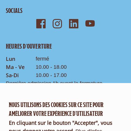
SOCIALS
HEURES D'OUVERTURE
Lun
fermé
Ma - Ve
10.00 - 18.00
Sa-Di
10.00 - 17.00
Dernière admission 1h avant la fermeture
Recherche
NOUS UTILISONS DES COOKIES SUR CE SITE POUR
CONTACT
AMÉLIORER VOTRE EXPÉRIENCE D'UTILISATEUR
Formulaire de contact
En cliquant sur le bouton "Accepter", vous
FR
DE