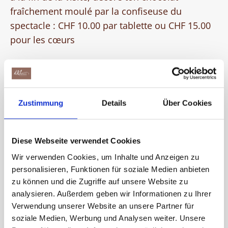
fraîchement moulé par la confiseuse du
spectacle : CHF 10.00 par tablette ou CHF 15.00
pour les cœurs
DURÉE
Environ 1 heure, avec décoration au chocolat
Zustimmung
Details
Über Cookies
environ 1,5 heure
Diese Webseite verwendet Cookies
RÉALISATION
Wir verwenden Cookies, um Inhalte und Anzeigen zu
personalisieren, Funktionen für soziale Medien anbieten
toute l'année
zu können und die Zugriffe auf unsere Website zu
analysieren. Außerdem geben wir Informationen zu Ihrer
Verwendung unserer Website an unsere Partner für
LANGUE
soziale Medien, Werbung und Analysen weiter. Unsere