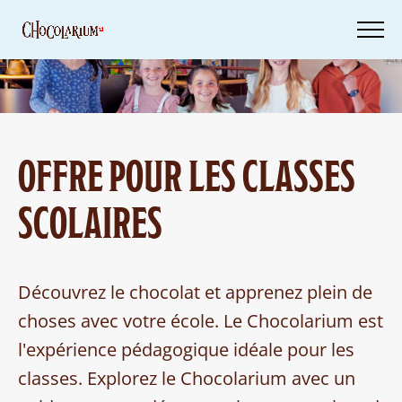
Skip
to
main
content
Billets
OFFRE POUR LES CLASSES
Ta
visite
SCOLAIRES
Bons
d'achat
Découvrez le chocolat et apprenez plein de
choses avec votre école. Le Chocolarium est
l'expérience pédagogique idéale pour les
classes. Explorez le Chocolarium avec un