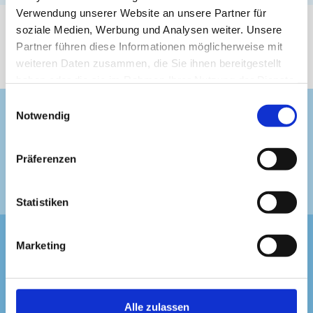
place.
Verwendung unserer Website an unsere Partner für
soziale Medien, Werbung und Analysen weiter. Unsere
Chocolarium Tour
Partner führen diese Informationen möglicherweise mit
weiteren Daten zusammen, die Sie ihnen bereitgestellt
haben oder die sie im Rahmen Ihrer Nutzung der Dienste
gesammelt haben.
Einwilligungsauswahl
Notwendig
INSCRIVEZ-VOUS DÈS MAINTENANT ET RECEVEZ
DES NOUVELLES DOUCES
Präferenzen
Statistiken
Marketing
TA VISITE
INFOS
Alle zulassen