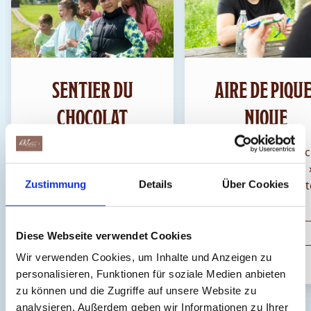
SENTIER DU
AIRE DE PIQUE
CHOCOLAT
NIQUE
Profitez de votre visite au
Emporte ton sandwic
Chocolarium pour faire
ton « Munz Prügeli 
une balade riche en
l'extérieur et dégust
Zustimmung
Details
Über Cookies
découvertes dans le
sur l'aire de pique-n
Botsberger Riet.
ou sur la terrass
Télécharger la
Plus d'infos
couverte. Des tables
Diese Webseite verwendet Cookies
carte
à ta disposition sur
Wir verwenden Cookies, um Inhalte und Anzeigen zu
terrasse et dans l'es
personalisieren, Funktionen für soziale Medien anbieten
extérieur. Il n'est p
zu können und die Zugriffe auf unsere Website zu
possible de réserver
analysieren. Außerdem geben wir Informationen zu Ihrer