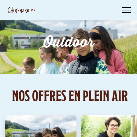
Skip
to
main
content
Outdoor
Billets
Ta
visite
Bons
d'achat
NOS OFFRES EN PLEIN AIR